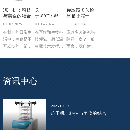
冻干机：科技
关
你应该多久给
与美食的结合
于-80℃/-86℃
冰箱除霜一
超低温医药生
次？
03 .07.2025
03 .14.2024
03 .14.2024
物冷库适用范
在我们的日常生
在医疗和生物科
应该多久给冰箱
围及配置
活中，美食是不
技领域，超低温
除霜一次？一般
可或缺的一部
冷藏技术发挥着
而言，我们建议
分。而在这个快
重要的作
每年至少为整个
节奏的时代，如
用。-80℃/-86℃
电器除霜一次或
何将美食与科技
超低温医药生物
两次。或者，当
相结合，让它们
冷库，广泛应用
您看到墙壁上积
资讯中心
焕然一新，成为
于各种生物样
聚了大约四分之
了众多科学家和
本、疫苗、药品
一英寸的冰时
美食家们共同探
等的储存。本文
索的课题。今
将探讨这种超低
2025-03-07
天，我们要
温冷库
冻干机：科技与美食的结合