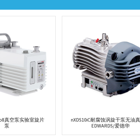
Vpro8真空泵实验室旋片
nXDS10iC耐腐蚀涡旋干泵无油
泵
EDWARDS/爱德华