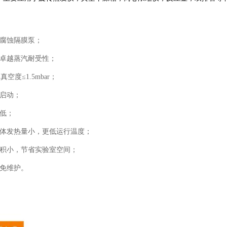
学腐蚀隔膜泵；
，卓越蒸汽耐受性；
真空度≤1.5mbar；
下启动；
低；
泵体发热量小，更低运行温度；
体积小，节省实验室空间；
机免维护。