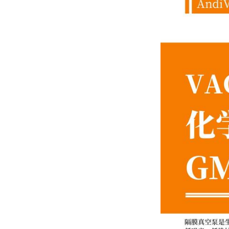
E 3 Lite -70℃冻干机
透明干燥室
nXDS10iC耐腐蚀涡旋干泵
无油真空泵EDWARDS/爱
德华