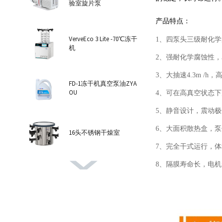
验室旋片泵
产品特点：
VerveEco 3 Lite -70℃冻干
1、四泵头三级耐化
机
2、强耐化学腐蚀性
3、大抽速4.3m /h，高
FD-1冻干机真空泵油ZYA
OU
4、可在高真空状态
5、静音设计，震动极
6、大面积散热盒，
16头不锈钢干燥室
7、完全干式运行，
8、隔膜寿命长，电
VerveEco 6 Pro -102℃冻干
机
8头透明干燥室氧化铝盖