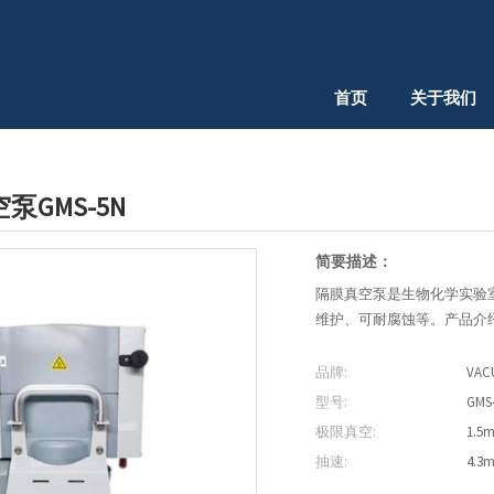
首页
关于我们
GMS-5N
简要描述：
隔膜真空泵是生物化学实验
维护、可耐腐蚀等。产品介绍：
品牌:
VAC
型号:
GMS
极限真空:
1.5m
抽速:
4.3m