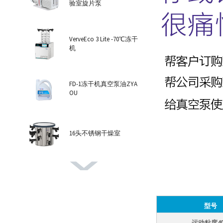
验室旋片泵
VerveEco 3 Lite -70℃冻干
机
FD-1冻干机真空泵油ZYA
OU
16头不锈钢干燥室
VerveEco 6 Pro -102℃冻干
机
型号
8头透明干燥室氧化铝盖
运动粘度4