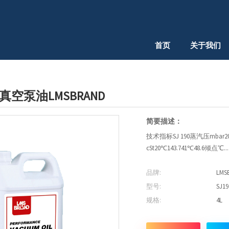
首页
关于我们
机真空泵油LMSBRAND
简要描述：
技术指标SJ 190蒸汽压mbar20º
cSt20℃143.741℃48.6倾点℃...
品牌:
LMS
型号:
SJ19
规格:
4L