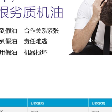
SJ190(ER)
SJ190(CR)
0℃
48 cSt
68 cSt