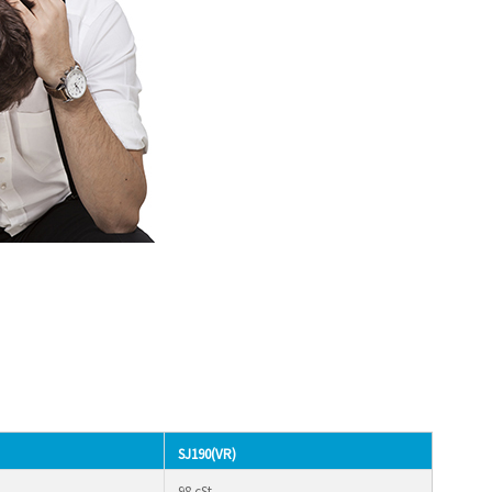
SJ190(VR)
98 cSt