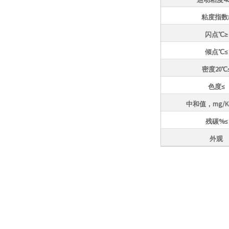
粘度指数
闪点℃≥
E 3 Lite -70℃冻干机
倾点℃≤
密度20℃
色度≤
透明干燥室
中和值，mg/KO
残碳%≤
nXDS10iC耐腐蚀涡旋干泵
无油真空泵EDWARDS/爱
外观
德华