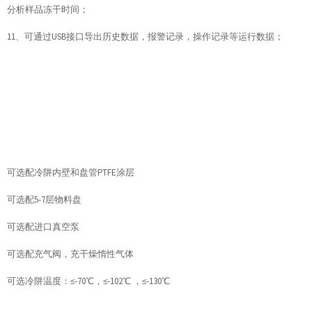
分析样品冻干时间；
11、可通过USB接口导出历史数据，报警记录，操作记录等运行数据；
可选配冷阱内壁和盘管PTFE涂层
可选配5-7层物料盘
可选配进口真空泵
可选配充气阀，充干燥惰性气体
可选冷阱温度：≤-70℃，≤-102℃ ，≤-130℃